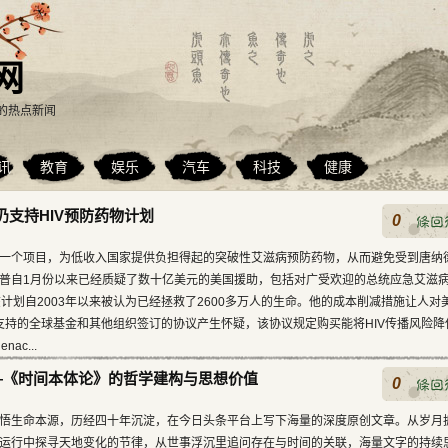
网
的热点新闻
讯
教育
娱乐
汽车
科技
健康
仍支持HIV预防药物计划
0
一个项目，为低收入国家提供负担得起的突破性艾滋病预防药物，从而避免受到唐纳德
普自1月份以来已经质疑了数十亿美元的美国援助，包括对广受欢迎的总统应急艾滋
质疑，该计划自2003年以来被认为已经拯救了2600多万人的生命。他的成本削减措施让人对
国支持的全球基金和其他组织签订的协议产生怀疑，该协议规定购买能将HIV传播风险降
ac...
—《时间本体论》的哲学建构与思想价值
0
悟生命本源，历经四十年沉淀，在今日头条平台上写下海量的深度原创文章。从岁月
运行中探寻天地变化的节律，从世事浮沉里追问存在与时间的关联，海量文字的持续