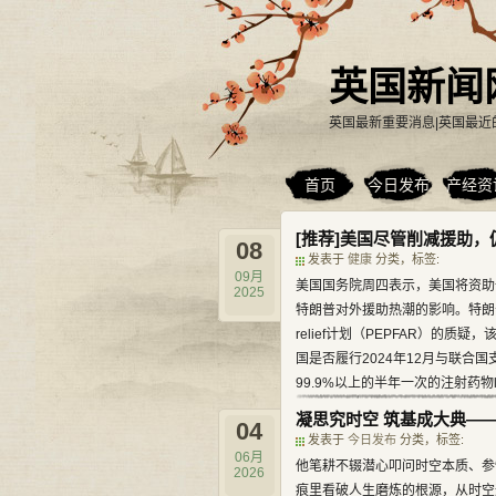
英国新闻
英国最新重要消息|英国最近
首页
今日发布
产经资
[推荐]美国尽管削减援助，
08
发表于
健康
分类，标签:
09月
美国国务院周四表示，美国将资助
2025
特朗普对外援助热潮的影响。特朗
relief计划（PEPFAR）的
国是否履行2024年12月与联合
99.9%以上的半年一次的注射药物len
凝思究时空 筑基成大典—
04
发表于
今日发布
分类，标签:
06月
他笔耕不辍潜心叩问时空本质、参
2026
痕里看破人生磨炼的根源，从时空