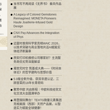
当书写不再阅读《无界书》 秦风作品
与
展
探
A Legacy of Colored Gemstones
，
Reimagined: MONETA Pioneers
著
Haute Joaillerie-Infused Gold
自
Design
CNX Pay Advances the Integration
of Phys
迈富时首席科学家亮相WAIC 2026，
以技术突破与商业落地共话AI赋能实
体经济新篇章
西安打印机维修公司哪家好？主流服
务商优劣势深度解读
凝思究时空 筑基成大典——《时间本
体论》的哲学建构与思想价值
5.0版全新升级、获双非遗认证，三
顾冒菜的18年长青密码
聚势中欧 共启新程｜中欧科技经贸文
化交流大会圆满举办
再登国际舞台！TEHTG微量元素集团
亮相美国（西部）天然产品展，以智
造实力赋能全球健康！