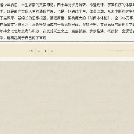
者少年启思、半生求索的真实印记。四十年对岁月流转、命运规律、宇宙秩序的体察
中，既是面向世俗人生的通俗哲思，也是一场跨越半生、体量浩瀚、从未中断的时空
了最深厚、最绵长的思想根基。篇幅厚重、架构庞大的《时间本体论》，全书46万字
在海量文字思考之上淬炼升华而成的一部思想宏阔、逻辑严密、立意高远的原创哲学
年持之以恒地思考与积淀，在思想沃土之上，层层铺展、步步推演，搭建起一套逻辑
，建构起属于自己的宇宙观...
1/1
‹‹
1
››